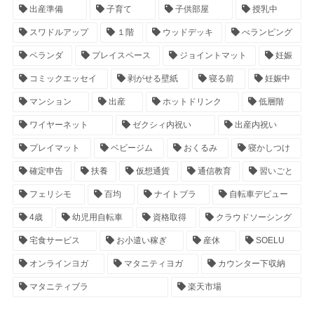
出産準備
子育て
子供部屋
授乳中
スワドルアップ
１階
ウッドデッキ
べランピング
ベランダ
プレイスペース
ジョイントマット
妊娠
コミックエッセイ
剥がせる壁紙
寝る前
妊娠中
マンション
出産
ホットドリンク
低層階
ワイヤーネット
ゼクシィ内祝い
出産内祝い
プレイマット
ベビージム
おくるみ
寝かしつけ
確定申告
扶養
仮想通貨
通信教育
習いごと
フェリシモ
百均
ナイトブラ
自転車デビュー
4歳
幼児用自転車
資格取得
クラウドソーシング
宅食サービス
お小遣い稼ぎ
産休
SOELU
オンラインヨガ
マタニティヨガ
カウンター下収納
マタニティブラ
楽天市場