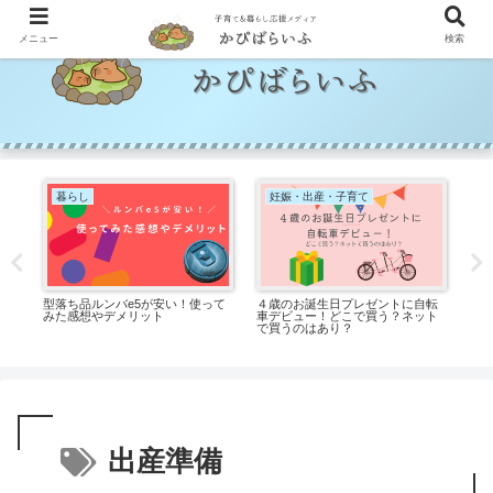
メニュー
検索
暮らし
妊娠・出産・子育て
れ
型落ち品ルンバe5が安い！使って
４歳のお誕生日プレゼントに自転
ア
選
みた感想やデメリット
車デビュー！どこで買う？ネット
た私
で買うのはあり？
ル
出産準備