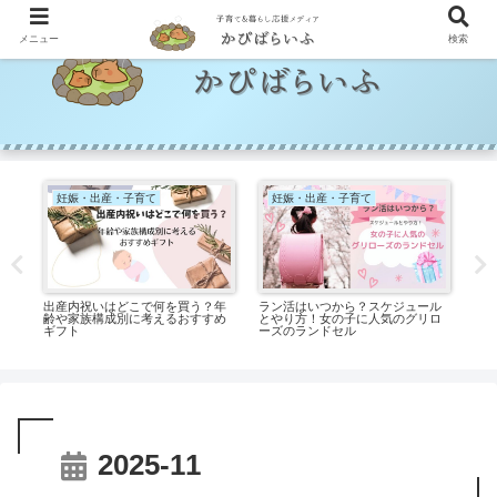
メニュー
検索
妊娠・出産・子育て
妊娠・出産・子育て
利益
出産内祝いはどこで何を買う？年
ラン活はいつから？スケジュール
プ
体
齢や家族構成別に考えるおすすめ
とやり方！女の子に人気のグリロ
な
ギフト
ーズのランドセル
2025-11