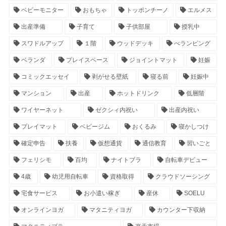
ベビーモニター
おもちゃ
トッポンチーノ
エルメス
出産準備
子育て
子供部屋
授乳中
スワドルアップ
１階
ウッドデッキ
べランピング
ベランダ
プレイスペース
ジョイントマット
妊娠
コミックエッセイ
剥がせる壁紙
寝る前
妊娠中
マンション
出産
ホットドリンク
低層階
ワイヤーネット
ゼクシィ内祝い
出産内祝い
プレイマット
ベビージム
おくるみ
寝かしつけ
確定申告
扶養
仮想通貨
通信教育
習いごと
フェリシモ
百均
ナイトブラ
自転車デビュー
4歳
幼児用自転車
資格取得
クラウドソーシング
宅食サービス
お小遣い稼ぎ
産休
SOELU
オンラインヨガ
マタニティヨガ
カウンター下収納