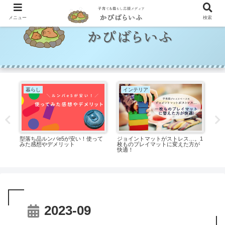
メニュー
検索
暮らし
インテリア
お
型落ち品ルンバe5が安い！使って
ジョイントマットがストレス…。1
1歳
る
みた感想やデメリット
枚ものプレイマットに変えた方が
す
快適！
介
2023-09