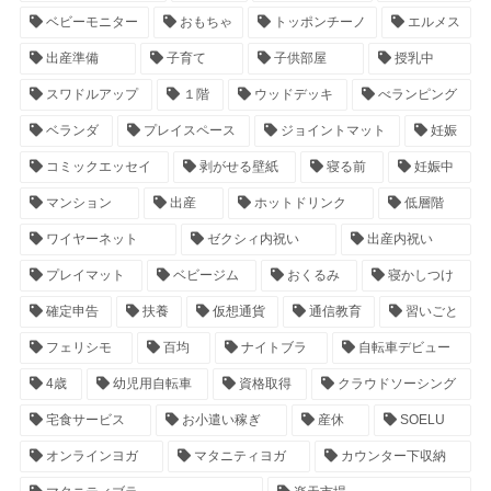
ベビーモニター
おもちゃ
トッポンチーノ
エルメス
出産準備
子育て
子供部屋
授乳中
スワドルアップ
１階
ウッドデッキ
べランピング
ベランダ
プレイスペース
ジョイントマット
妊娠
コミックエッセイ
剥がせる壁紙
寝る前
妊娠中
マンション
出産
ホットドリンク
低層階
ワイヤーネット
ゼクシィ内祝い
出産内祝い
プレイマット
ベビージム
おくるみ
寝かしつけ
確定申告
扶養
仮想通貨
通信教育
習いごと
フェリシモ
百均
ナイトブラ
自転車デビュー
4歳
幼児用自転車
資格取得
クラウドソーシング
宅食サービス
お小遣い稼ぎ
産休
SOELU
オンラインヨガ
マタニティヨガ
カウンター下収納