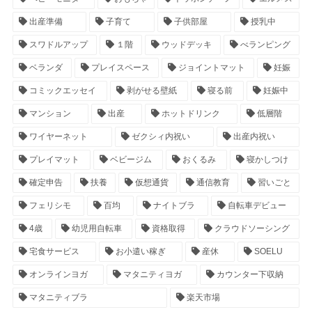
出産準備
子育て
子供部屋
授乳中
スワドルアップ
１階
ウッドデッキ
べランピング
ベランダ
プレイスペース
ジョイントマット
妊娠
コミックエッセイ
剥がせる壁紙
寝る前
妊娠中
マンション
出産
ホットドリンク
低層階
ワイヤーネット
ゼクシィ内祝い
出産内祝い
プレイマット
ベビージム
おくるみ
寝かしつけ
確定申告
扶養
仮想通貨
通信教育
習いごと
フェリシモ
百均
ナイトブラ
自転車デビュー
4歳
幼児用自転車
資格取得
クラウドソーシング
宅食サービス
お小遣い稼ぎ
産休
SOELU
オンラインヨガ
マタニティヨガ
カウンター下収納
マタニティブラ
楽天市場