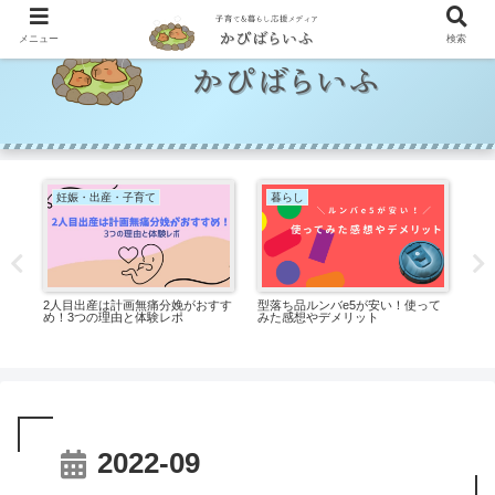
メニュー
検索
妊娠・出産・子育て
暮らし
育
2人目出産は計画無痛分娩がおすす
型落ち品ルンバe5が安い！使って
プ
ャ
め！3つの理由と体験レポ
みた感想やデメリット
な
2022-09