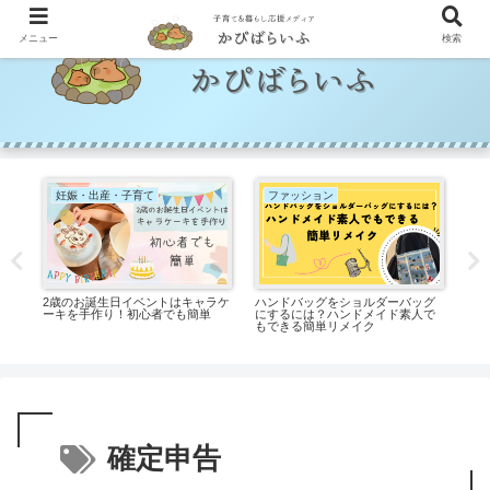
メニュー
検索
妊娠・出産・子育て
ファッション
！
2歳のお誕生日イベントはキャラケ
ハンドバッグをショルダーバッグ
メ
い
ーキを手作り！初心者でも簡単
にするには？ハンドメイド素人で
は
もできる簡単リメイク
確定申告