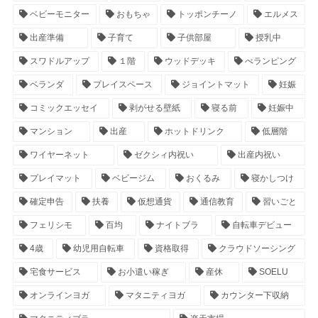
ベビーモニター
おもちゃ
トッポンチーノ
エルメス
出産準備
子育て
子供部屋
授乳中
スワドルアップ
１階
ウッドデッキ
べランピング
ベランダ
プレイスペース
ジョイントマット
妊娠
コミックエッセイ
剥がせる壁紙
寝る前
妊娠中
マンション
出産
ホットドリンク
低層階
ワイヤーネット
ゼクシィ内祝い
出産内祝い
プレイマット
ベビージム
おくるみ
寝かしつけ
確定申告
扶養
仮想通貨
通信教育
習いごと
フェリシモ
百均
ナイトブラ
自転車デビュー
4歳
幼児用自転車
資格取得
クラウドソーシング
宅食サービス
お小遣い稼ぎ
産休
SOELU
オンラインヨガ
マタニティヨガ
カウンター下収納