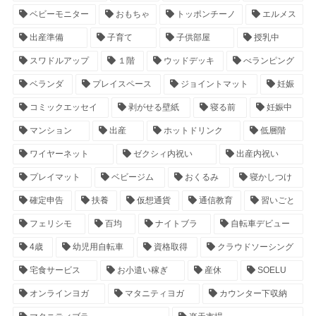
ベビーモニター
おもちゃ
トッポンチーノ
エルメス
出産準備
子育て
子供部屋
授乳中
スワドルアップ
１階
ウッドデッキ
べランピング
ベランダ
プレイスペース
ジョイントマット
妊娠
コミックエッセイ
剥がせる壁紙
寝る前
妊娠中
マンション
出産
ホットドリンク
低層階
ワイヤーネット
ゼクシィ内祝い
出産内祝い
プレイマット
ベビージム
おくるみ
寝かしつけ
確定申告
扶養
仮想通貨
通信教育
習いごと
フェリシモ
百均
ナイトブラ
自転車デビュー
4歳
幼児用自転車
資格取得
クラウドソーシング
宅食サービス
お小遣い稼ぎ
産休
SOELU
オンラインヨガ
マタニティヨガ
カウンター下収納