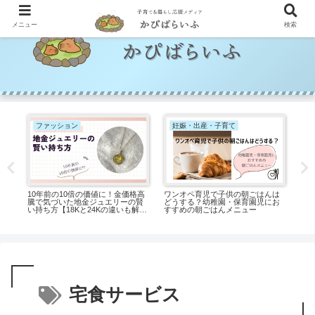
メニュー
検索
ファッション
妊娠・出産・子育て
内遊
10年前の10倍の価値に！金価格高
ワンオペ育児で子供の朝ごはんは
出
遊
騰で気づいた地金ジュエリーの賢
どうする？幼稚園・保育園児にお
齢
い持ち方【18Kと24Kの違いも解
すすめの朝ごはんメニュー
ギ
説】
宅食サービス