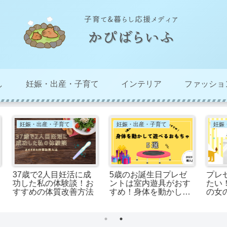
し
妊娠・出産・子育て
インテリア
ファッショ
妊娠・出産・子育て
妊娠・出産・子育て
ゼ
プレゼントの参考にし
これだけ揃えればOK！
サ
す
たい！保育園・幼稚園
離乳食に必要な便利グ
い
て
の女の子に人気のキャ
ッズ
月
ラクター（年齢別）