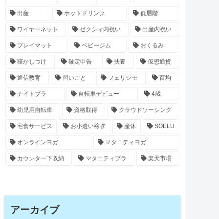
出産
ホットドリンク
低層階
ワイヤーネット
ゼクシィ内祝い
出産内祝い
プレイマット
ベビージム
おくるみ
寝かしつけ
確定申告
扶養
仮想通貨
通信教育
習いごと
フェリシモ
百均
ナイトブラ
自転車デビュー
4歳
幼児用自転車
資格取得
クラウドソーシング
宅食サービス
お小遣い稼ぎ
産休
SOELU
オンラインヨガ
マタニティヨガ
カウンター下収納
マタニティブラ
楽天市場
アーカイブ