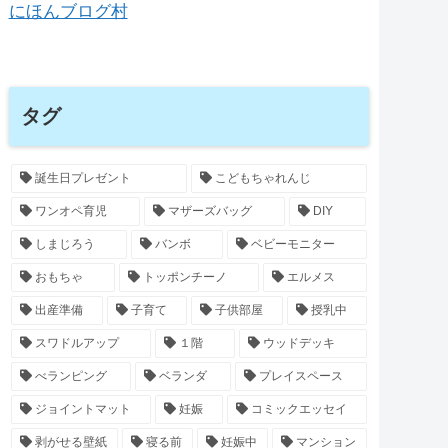
にほんブログ村
タグ
誕生日プレゼント
こどもちゃれんじ
ワンオペ育児
マザーズバッグ
DIY
しまじろう
バンボ
ベビーモニター
おもちゃ
トッポンチーノ
エルメス
出産準備
子育て
子供部屋
授乳中
スワドルアップ
１階
ウッドデッキ
べランピング
ベランダ
プレイスペース
ジョイントマット
妊娠
コミックエッセイ
剥がせる壁紙
寝る前
妊娠中
マンション