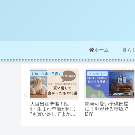
ホーム
暮ら
妊娠・出産・子育て
妊娠・出産・子育て
子供部屋
37歳で2人目妊活に成
5歳のお誕生日プレ
る壁紙で
功した私の体験談！お
ントは室内遊具がお
すすめの体質改善方法
すめ！身体を動かし
遊べるおもちゃ５選