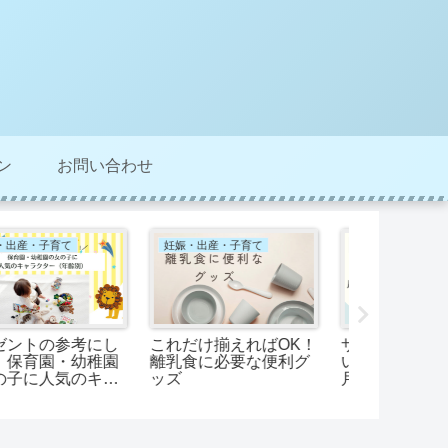
ン
お問い合わせ
妊娠・出産・子育て
妊娠・出産・子育て
暮らし
ニーマットはいらな
出産内祝いはどこで何
主婦が仮想通
？簡単におしゃれな
を買う？年齢や家族構
万以上の利
齢写真が撮れる！
成別に考えるおすすめ
ら扶養から
ギフト
体験談を紹