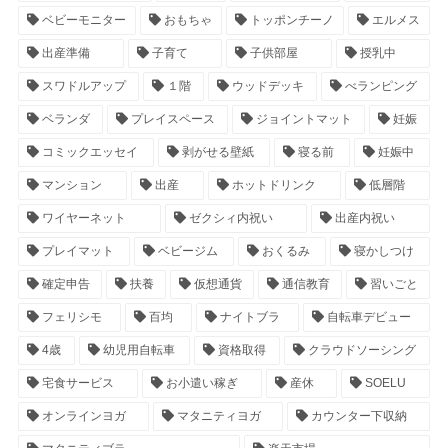
ベビーモニター
おもちゃ
トッポンチーノ
エルメス
出産準備
子育て
子供部屋
授乳中
スワドルアップ
１階
ウッドデッキ
べランピング
ベランダ
プレイスペース
ジョイントマット
妊娠
コミックエッセイ
剥がせる壁紙
寝る前
妊娠中
マンション
出産
ホットドリンク
低層階
ワイヤーネット
ゼクシィ内祝い
出産内祝い
プレイマット
ベビージム
おくるみ
寝かしつけ
確定申告
扶養
仮想通貨
通信教育
習いごと
フェリシモ
百均
ナイトブラ
自転車デビュー
4歳
幼児用自転車
資格取得
クラウドソーシング
宅食サービス
お小遣い稼ぎ
産休
SOELU
オンラインヨガ
マタニティヨガ
カウンター下収納