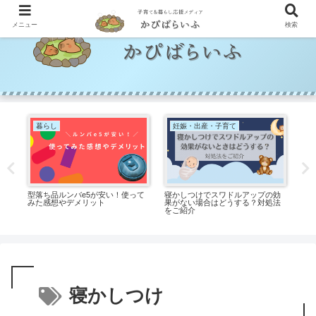
メニュー
検索
暮らし
妊娠・出産・子育て
と
型落ち品ルンバe5が安い！使って
寝かしつけでスワドルアップの効
プ
みた感想やデメリット
果がない場合はどうする？対処法
園
をご紹介
ラ
寝かしつけ