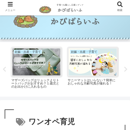
メニュー
検索
妊娠・出産・子育て
妊娠・出産・子育て
って
マザーズバッグはリュックよりト
サニーマットはいらない？簡単に
出
ートバッグがおすすめ？１歳児と
おしゃれな月齢写真が撮れる！
齢
のお出かけに入れるもの
ギ
ワンオペ育児