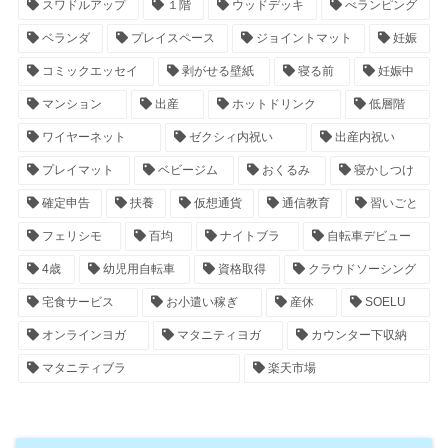
スワドルアップ
１階
ウッドデッキ
べランピング
ベランダ
プレイスペース
ジョイントマット
妊娠
コミックエッセイ
剥がせる壁紙
寝る前
妊娠中
マンション
出産
ホットドリンク
低層階
ワイヤーネット
ゼクシィ内祝い
出産内祝い
プレイマット
ベビージム
おくるみ
寝かしつけ
確定申告
扶養
仮想通貨
通信教育
習いごと
フェリシモ
百均
ナイトブラ
自転車デビュー
4歳
幼児用自転車
資格取得
クラウドソーシング
宅食サービス
お小遣い稼ぎ
産休
SOELU
オンラインヨガ
マタニティヨガ
カウンター下収納
マタニティブラ
楽天市場